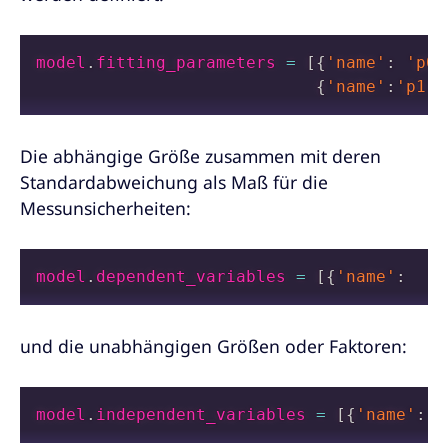
model
.
fitting_parameters 
=
[
{
'name'
:
'p0'
{
'name'
:
'p1'
,
Die abhängige Größe zusammen mit deren
Standardabweichung als Maß für die
Messunsicherheiten:
model
.
dependent_variables 
=
[
{
'name'
:
'y
und die unabhängigen Größen oder Faktoren:
model
.
independent_variables 
=
[
{
'name'
:
'