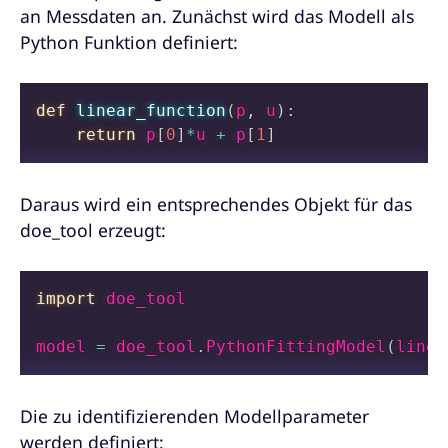
an Messdaten an. Zunächst wird das Modell als
Python Funktion definiert:
def
linear_function
(
p
,
 u
)
:
return
 p
[
0
]
*
u 
+
 p
[
1
]
Daraus wird ein entsprechendes Objekt für das
doe_tool erzeugt:
import
 doe_tool

model 
=
 doe_tool
.
PythonFittingModel
(
linea
Die zu identifizierenden Modellparameter
werden definiert: