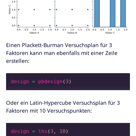
Einen Plackett-Burman Versuchsplan für 3
Faktoren kann man ebenfalls mit einer Zeile
erstellen:
design 
=
 pbdesign
(
3
)
Oder ein Latin-Hypercube Versuchsplan für 3
Faktoren mit 10 Versuchspunkten:
design 
=
 lhs
(
3
,
10
)