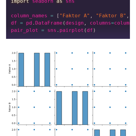
import
 seaborn 
as
 sns

column_names 
=
[
"Faktor A"
,
"Faktor B"
,
"F
df 
=
 pd
.
DataFrame
(
design
,
 columns
=
column_
pair_plot 
=
 sns
.
pairplot
(
df
)