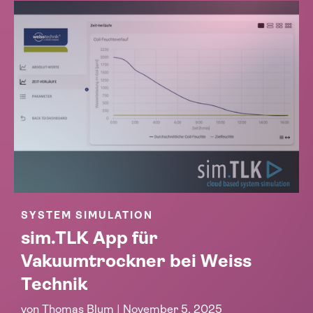
SYSTEM SIMULATION
sim.TLK App für
Vakuumtrockner bei Weiss
Technik
von
Thomas Blum
|
November 5, 2025