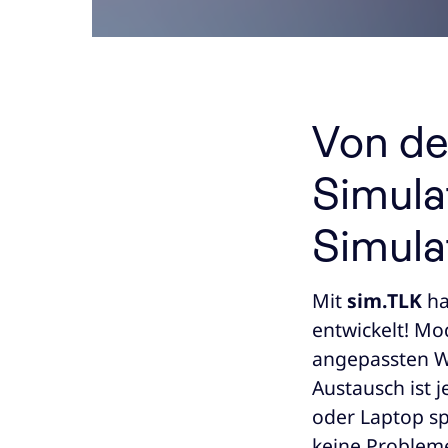
Von de
Simula
Simula
Mit
sim.TLK
ha
entwickelt! Mo
angepassten We
Austausch ist j
oder Laptop spi
keine Problem