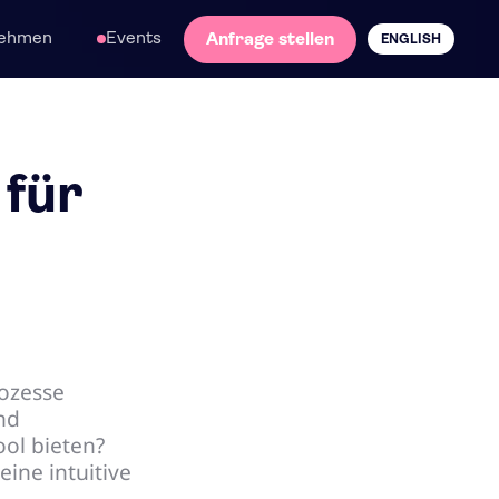
nehmen
Events
Anfrage stellen
ENGLISH
 für
rozesse
nd
ol bieten?
ine intuitive