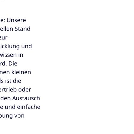
te: Unsere
ellen Stand
zur
wicklung und
wissen in
rd. Die
inen kleinen
 ist die
rtrieb oder
 den Austausch
le und einfache
ebung von