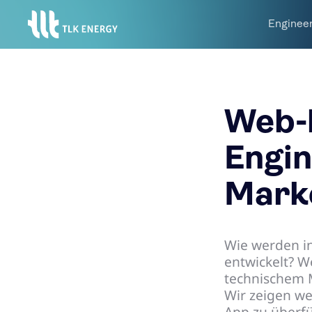
Enginee
Web-b
Engin
Mark
Wie werden in
entwickelt? W
technischem M
Wir zeigen we
App zu überf