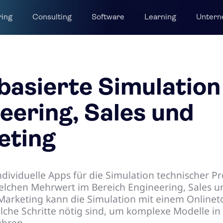
ring
Consulting
Software
Learning
Unter
asierte Simulation
eering, Sales und
eting
dividuelle Apps für die Simulation technischer P
elchen Mehrwert im Bereich Engineering, Sales u
arketing kann die Simulation mit einem Onlineto
lche Schritte nötig sind, um komplexe Modelle in e
ühren.