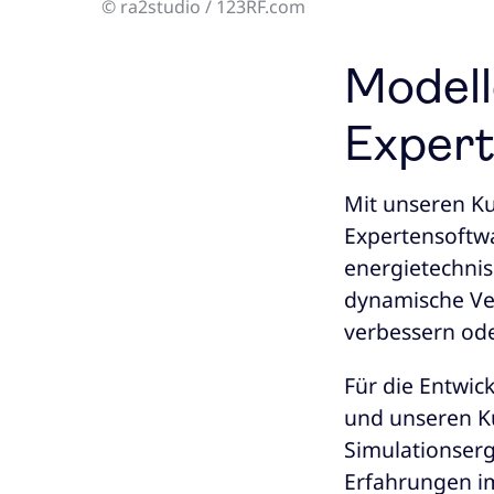
© ra2studio / 123RF.com
Modell
Expert
Mit unseren Ku
Expertensoftw
energietechnis
dynamische Ver
verbessern ode
Für die Entwic
und unseren Ku
Simulationserg
Erfahrungen i