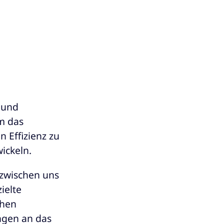
 und
m das
 Effizienz zu
ickeln.
 zwischen uns
ielte
chen
ngen an das