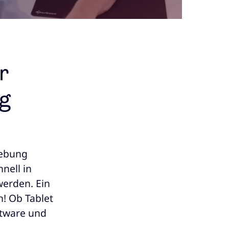
r
ng
gebung
nell in
werden. Ein
n! Ob Tablet
oftware und