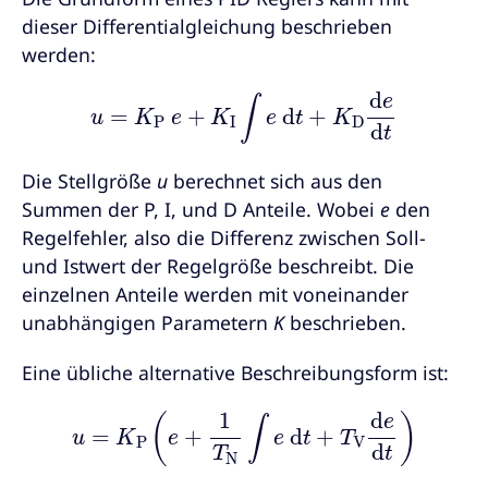
dieser Differentialgleichung beschrieben
werden:
u
=
K
P
e
+
K
I
∫
e
d
t
+
K
D
d
e
d
t
Die Stellgröße
u
berechnet sich aus den
Summen der P, I, und D Anteile. Wobei
e
den
Regelfehler, also die Differenz zwischen Soll-
und Istwert der Regelgröße beschreibt. Die
einzelnen Anteile werden mit voneinander
unabhängigen Parametern
K
beschrieben.
Eine übliche alternative Beschreibungsform ist:
u
=
K
P
(
e
+
1
T
N
∫
e
d
t
+
T
V
d
e
d
t
)