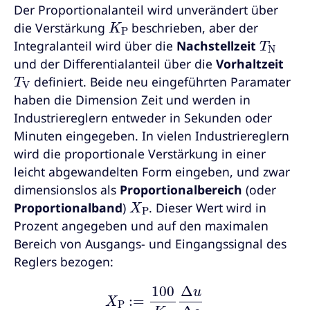
Der Proportionalanteil wird unverändert über
K
P
die Verstärkung
beschrieben, aber der
T
N
Integralanteil wird über die
Nachstellzeit
und der Differentialanteil über die
Vorhaltzeit
T
V
definiert. Beide neu eingeführten Paramater
haben die Dimension Zeit und werden in
Industriereglern entweder in Sekunden oder
Minuten eingegeben. In vielen Industriereglern
wird die proportionale Verstärkung in einer
leicht abgewandelten Form eingeben, und zwar
dimensionslos als
Proportionalbereich
(oder
X
P
Proportionalband
)
. Dieser Wert wird in
Prozent angegeben und auf den maximalen
Bereich von Ausgangs- und Eingangssignal des
Reglers bezogen:
X
P
:=
100
K
P
Δ
u
Δ
e