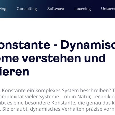
ring
Consulting
Software
Learning
Unter
onstante - Dynamis
eme verstehen und
ieren
 Konstante ein komplexes System beschreiben? T
Komplexität vieler Systeme – ob in Natur, Technik 
gibt es eine besondere Konstante, die genau das k
. Sie erlaubt, dynamisches Verhalten präzise vor