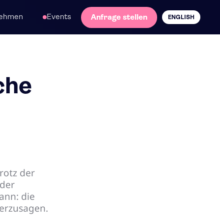
nehmen
Events
Anfrage stellen
ENGLISH
che
rotz der
oder
ann: die
herzusagen.