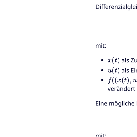
Differenzialgl
mit:
x
(
t
)
als Z
u
(
t
)
als E
f
(
(
x
(
t
)
,
u
(
t
verändert
Eine mögliche 
mit: