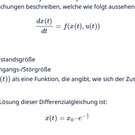
eichungen beschreiben, welche wie folgt aussehen
d
x
(
t
)
d
t
=
f
(
x
(
t
)
,
u
(
t
)
)
ustandsgröße
ingangs-/Störgröße
)
)
als eine Funktion, die angibt, wie sich der Zu
Lösung dieser Differenzialgleichung ist:
x
(
t
)
=
x
0
⋅
e
−
t
τ