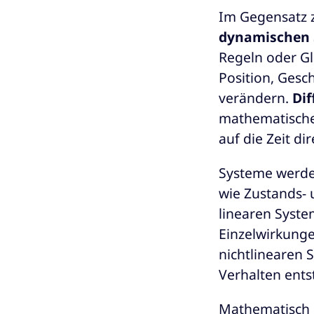
Im Gegensatz 
dynamischen
Regeln oder Gl
Position, Gesc
verändern.
Dif
mathematische
auf die Zeit di
Systeme werd
wie Zustands-
linearen Syste
Einzelwirkunge
nichtlinearen 
Verhalten ents
Mathematisch l