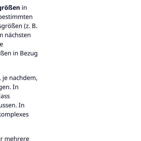
größen
in
 bestimmten
größen (z. B.
um nächsten
te
ößen in Bezug
, je nachdem,
en. In
dass
ussen. In
 komplexes
er mehrere