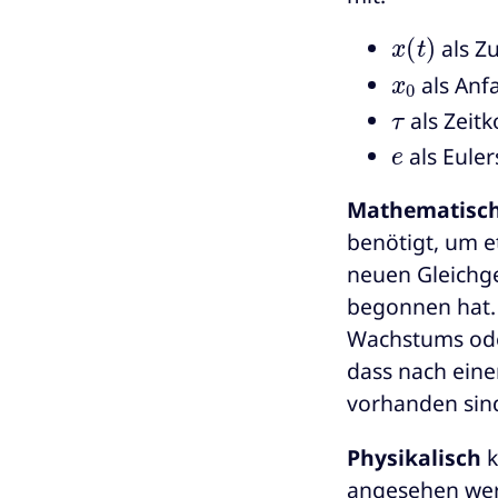
x
(
t
)
als Z
x
0
als Anf
τ
als Zeit
e
als Euler
Mathematisc
benötigt, um e
neuen Gleichg
begonnen hat. 
Wachstums oder 
dass nach eine
vorhanden sin
Physikalisch
k
angesehen wer