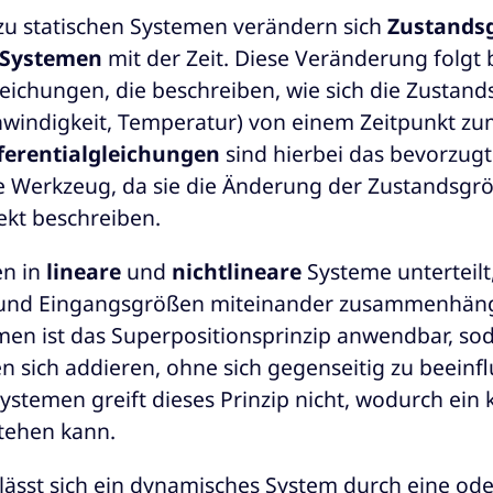
zu statischen Systemen verändern sich
Zustands
 Systemen
mit der Zeit. Diese Veränderung folgt
eichungen, die beschreiben, wie sich die Zustands
hwindigkeit, Temperatur) von einem Zeitpunkt z
ferentialgleichungen
sind hierbei das bevorzug
 Werkzeug, da sie die Änderung der Zustandsgr
rekt beschreiben.
en in
lineare
und
nichtlineare
Systeme unterteilt
 und Eingangsgrößen miteinander zusammenhäng
men ist das Superpositionsprinzip
anwendbar, so
n sich addieren, ohne sich gegenseitig zu beeinfl
Systemen greift dieses Prinzip nicht, wodurch ein
tehen kann.
ässt sich ein dynamisches System durch eine od