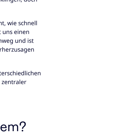
t, wie schnell
t uns einen
inweg und ist
orherzusagen
nterschiedlichen
 zentraler
stem?