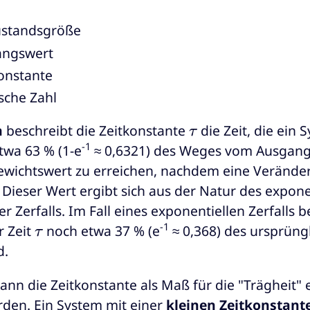
ustandsgröße
angswert
konstante
sche Zahl
τ
h
beschreibt die Zeitkonstante
die Zeit, die ein 
-1
twa 63 % (1-e
≈ 0,6321) des Weges vom Ausgan
ewichtswert zu erreichen, nachdem eine Verände
Dieser Wert ergibt sich aus der Natur des expone
Zerfalls. Im Fall eines exponentiellen Zerfalls b
τ
-1
r Zeit
noch etwa 37 % (e
≈ 0,368) des ursprüng
d.
ann die Zeitkonstante als Maß für die "Trägheit"
den. Ein System mit einer
kleinen Zeitkonstant