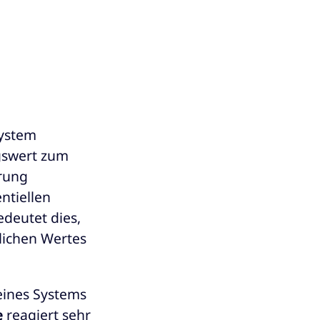
System
gswert zum
rung
ntiellen
edeutet dies,
lichen Wertes
 eines Systems
e
reagiert sehr