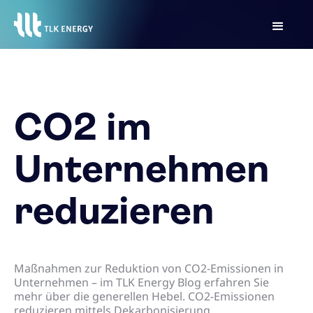
CO2 im
Unternehmen
reduzieren
Maßnahmen zur Reduktion von CO2-Emissionen in
Unternehmen – im TLK Energy Blog erfahren Sie
mehr über die generellen Hebel. CO2-Emissionen
reduzieren mittels Dekarbonisierung,